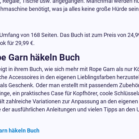
n, Regale, Tische usw. angegangen. Manchmal werden nu
aschine benötigt, was ja alles keine große Hürde sein 
 Umfang von 168 Seiten. Das Buch ist zum Preis von 24,99
ok für 29,99 €.
pe Garn häkeln Buch
eigt in ihrem Buch, wie sich mehr mit Rope Garn als nur 
sche Accessoires in den eigenen Lieblingsfarben herzustel
 als Geschenk. Oder man erstellt mit passendem Zubehör
inge, ein praktisches Case für Kopfhörer, coole Schlüss
lt zahlreiche Variationen zur Anpassung an den eigen
e der ausführlichen Anleitungen und vielen Tipps an de
arn häkeln Buch