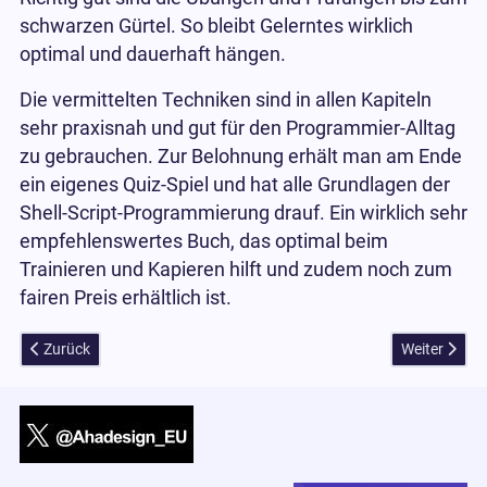
schwarzen Gürtel. So bleibt Gelerntes wirklich
optimal und dauerhaft hängen.
Die vermittelten Techniken sind in allen Kapiteln
sehr praxisnah und gut für den Programmier-Alltag
zu gebrauchen. Zur Belohnung erhält man am Ende
ein eigenes Quiz-Spiel und hat alle Grundlagen der
Shell-Script-Programmierung drauf. Ein wirklich sehr
empfehlenswertes Buch, das optimal beim
Trainieren und Kapieren hilft und zudem noch zum
fairen Preis erhältlich ist.
Vorheriger Beitrag: Bücher zu Plotten, Stricken, Controlling und IT be
Nächster Bei
Zurück
Weiter