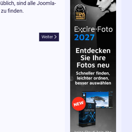
blich, sind alle Joomla-
zu finden.
Nächster Beitrag: DxO PhotoLab 2.2 Update mit U
Weiter