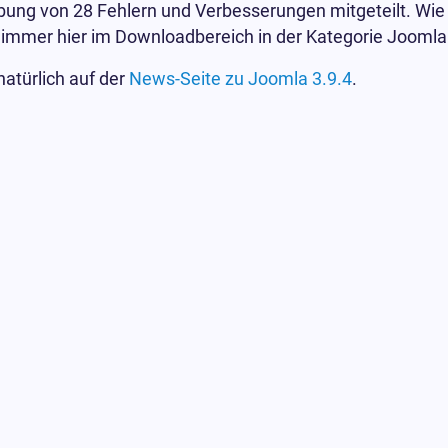
ng von 28 Fehlern und Verbesserungen mitgeteilt. Wie ü
 immer hier im Downloadbereich in der Kategorie Joomla 
atürlich auf der
News-Seite zu Joomla 3.9.4
.
er von Ascomp hier in Verlosung!