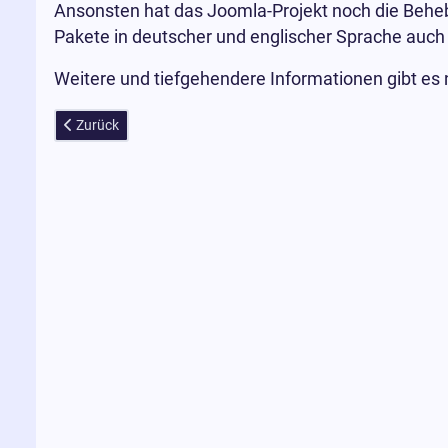
Ansonsten hat das Joomla-Projekt noch die Behebu
Pakete in deutscher und englischer Sprache auch
Weitere und tiefgehendere Informationen gibt es n
Vorheriger Beitrag: KeyCtrl - Der professionelle Hotkey-Manag
Zurück