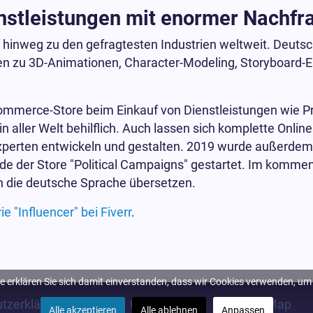
stleistungen mit enormer Nachfr
nweg zu den gefragtesten Industrien weltweit. Deutsc
n zu 3D-Animationen, Character-Modeling, Storyboard-E
-Commerce-Store beim Einkauf von Dienstleistungen wie 
n aller Welt behilflich. Auch lassen sich komplette Onli
rten entwickeln und gestalten. 2019 wurde außerdem d
rde der Store "Political Campaigns" gestartet. Im kommen
in die deutsche Sprache übersetzen.
e "Influencer" bei Fiverr
.
oftware + WinX HD Video Converter Deluxe gratis!
 erklären Sie sich damit einverstanden, dass wir Cookies verwenden, um I
tzerklärung
Über uns
SiteMap
Alle akzeptieren
Alle ablehnen
Anpassen