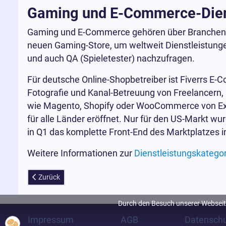
Gaming und E-Commerce-Dien
Gaming und E-Commerce gehören über Branchen hi
neuen Gaming-Store, um weltweit Dienstleistunge
und auch QA (Spieletester) nachzufragen.
Für deutsche Online-Shopbetreiber ist Fiverrs E
Fotografie und Kanal-Betreuung von Freelancern, i
wie Magento, Shopify oder WooCommerce von Expe
für alle Länder eröffnet. Nur für den US-Markt wu
in Q1 das komplette Front-End des Marktplatzes 
Weitere Informationen zur
Dienstleistungskategori
Vorheriger Beitrag: WINXDVD Adventskalender 2019 mit 24 x S
Zurück
Durch den Besuch unserer Webseite
Impressum
AGB
Datenschu