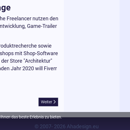
age
he Freelancer nutzen den
ntwicklung, Game-Trailer
Produktrecherche sowie
neshops mit Shop-Software
er Store "Architektur"
den Jahr 2020 will Fiverr
Nächster Beitrag: Abelssoft EverDoc und AntiLog
Weiter
hnen das beste Erlebnis zu bieten.
© 2007- 2026 Ahadesign.eu