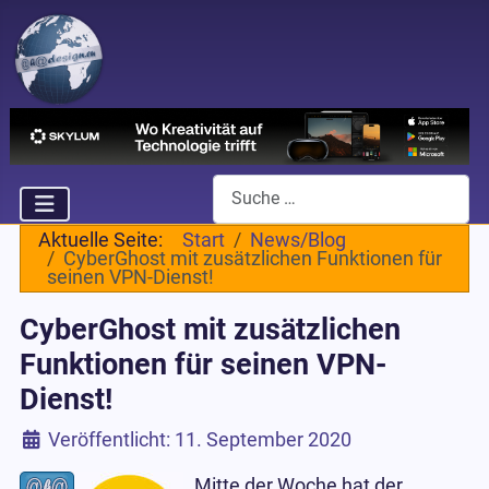
Suchen
Aktuelle Seite:
Start
News/Blog
CyberGhost mit zusätzlichen Funktionen für
seinen VPN-Dienst!
CyberGhost mit zusätzlichen
Funktionen für seinen VPN-
Dienst!
Details
Veröffentlicht: 11. September 2020
Mitte der Woche hat der