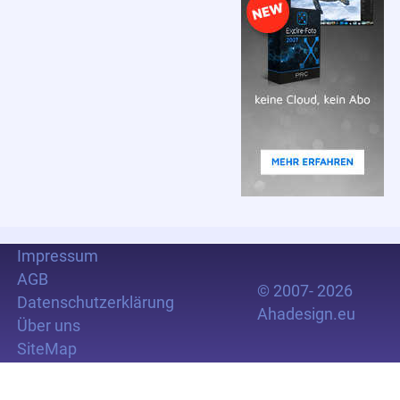
Impressum
AGB
© 2007- 2026
Datenschutzerklärung
Ahadesign.eu
Über uns
SiteMap