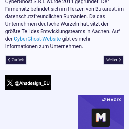
CyberGhost S.R.L wurde 2011 gegründet. Der
Firmensitz befindet sich im Herzen von Bukarest, im
datenschutzfreundlichen Rumänien. Da das
Unternehmen deutsche Wurzeln hat, sitzt der
größte Teil des Entwicklungsteams in Aachen. Auf
der
CyberGhost-Website
gibt es mehr
Informationen zum Unternehmen.
Vorheriger Beitrag: Sagenhafte Angebote zum 30-jährigen Jubiläu
Nächster Bei
Zurück
Weiter