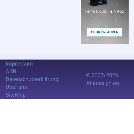
Impressum
AGB
© 2007- 2026
Datenschutzerklärung
Ahadesign.eu
Über uns
SiteMap