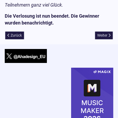
Teilnehmern ganz viel Glück.
Die Verlosung ist nun beendet. Die Gewinner
wurden benachrichtigt.
Vorheriger Beitrag: DxO-Verlosung - Kamerabodies bis 5.000 € Wert
Nächster Bei
Zurück
Weiter