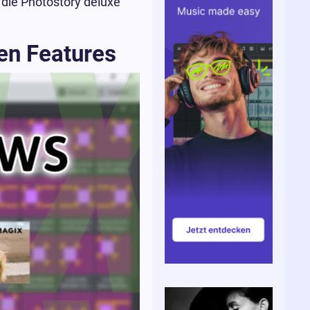
 die Photostory deluxe
en Features