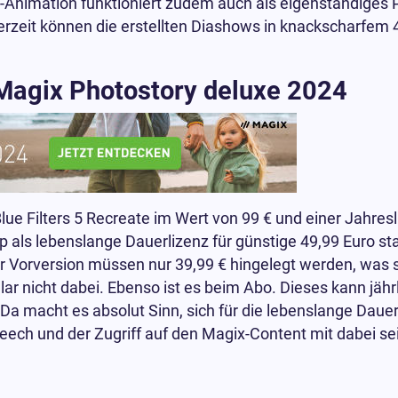
n-Animation funktioniert zudem auch als eigenständige
erzeit können die erstellten Diashows in knackscharfe
 Magix Photostory deluxe 2024
e Filters 5 Recreate im Wert von 99 € und einer Jahresl
 als lebenslange Dauerlizenz für günstige 49,99 Euro sta
r Vorversion müssen nur 39,99 € hingelegt werden, was s
lar nicht dabei. Ebenso ist es beim Abo. Dieses kann jährl
a macht es absolut Sinn, sich für die lebenslange Dauerl
eech und der Zugriff auf den Magix-Content mit dabei sein