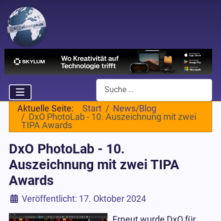
Suchen
Aktuelle Seite:
Start
News/Blog
DxO PhotoLab - 10. Auszeichnung mit zwei
TIPA Awards
DxO PhotoLab - 10.
Auszeichnung mit zwei TIPA
Awards
Details
Veröffentlicht: 17. Oktober 2024
Erneut wurde DxO für