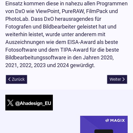
Einsatz kommen diese in nahezu allen Programmen
von DxO wie ViewPoint, PureRAW, FilmPack und
PhotoLab. Dass DxO herausragendes für
Fotografen und Bildbearbeiter geleistet hat und
weiterhin leistet, wurde unter anderem mit
Auszeichnungen wie dem EISA-Award als beste
Fotosoftware und dem TIPA-Award für die beste
Bildbearbeitungssoftware in den Jahren 2020,
2021, 2022, 2023 und 2024 gewürdigt.
Vorheriger Beitrag: Luminar Neo Download des Herbstupdate 2024 
Nächster Be
Zurück
Weiter