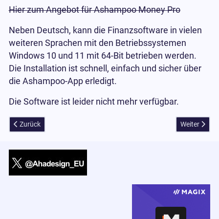
Hier zum Angebot für Ashampoo Money Pro
Neben Deutsch, kann die Finanzsoftware in vielen
weiteren Sprachen mit den Betriebssystemen
Windows 10 und 11 mit 64-Bit betrieben werden.
Die Installation ist schnell, einfach und sicher über
die Ashampoo-App erledigt.
Die Software ist leider nicht mehr verfügbar.
Vorheriger Beitrag: Luminar Mobile Update 2.2 jetzt mit vollem RAW
Nächster Bei
Zurück
Weiter