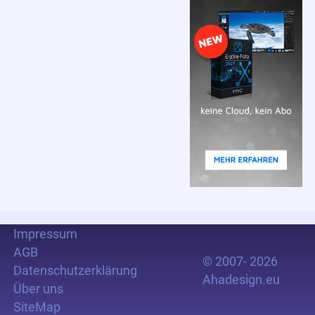
Impressum
AGB
© 2007- 2026
Datenschutzerklärung
Ahadesign.eu
Über uns
SiteMap