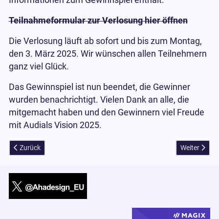
Teilnahmeformular zur Verlosung hier öffnen
Die Verlosung läuft ab sofort und bis zum Montag,
den 3. März 2025. Wir wünschen allen Teilnehmern
ganz viel Glück.
Das Gewinnspiel ist nun beendet, die Gewinner
wurden benachrichtigt. Vielen Dank an alle, die
mitgemacht haben und den Gewinnern viel Freude
mit Audials Vision 2025.
Vorheriger Beitrag: Luminar Neo 1.23.0 Update Download + Jubilä
Nächster Bei
Zurück
Weiter