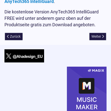
AnyTech365 IntelliGuard
.
Die kostenlose Version AnyTech365 IntelliGuard
FREE wird unter anderem ganz oben auf der
Produktseite gratis zum Download angeboten.
Vorheriger Beitrag: 3D CAD Pro und Architecture 12 + Home Design 
Nächster Bei
Zurück
Weiter