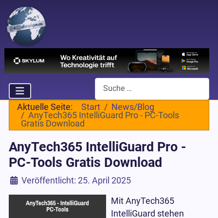
Suchen
Aktuelle Seite:
Start
News/Blog
AnyTech365 IntelliGuard Pro - PC-Tools
Gratis Download
AnyTech365 IntelliGuard Pro -
PC-Tools Gratis Download
Details
Veröffentlicht: 25. April 2025
Mit AnyTech365
IntelliGuard stehen