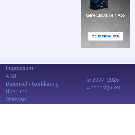
Impressum
AGB
© 2007- 2026
Datenschutzerklärung
Ahadesign.eu
Über uns
SiteMap