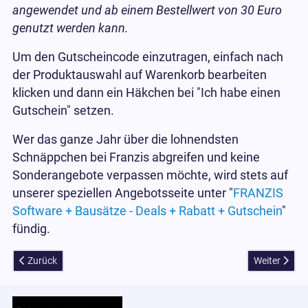
angewendet und ab einem Bestellwert von 30 Euro
genutzt werden kann.
Um den Gutscheincode einzutragen, einfach nach
der Produktauswahl auf Warenkorb bearbeiten
klicken und dann ein Häkchen bei "Ich habe einen
Gutschein" setzen.
Wer das ganze Jahr über die lohnendsten
Schnäppchen bei Franzis abgreifen und keine
Sonderangebote verpassen möchte, wird stets auf
unserer speziellen Angebotsseite unter "
FRANZIS
Software + Bausätze - Deals + Rabatt + Gutschein
"
fündig.
Vorheriger Beitrag: Videoprogramme und Musiksoftware billig im Cr
Nächster Be
Zurück
Weiter