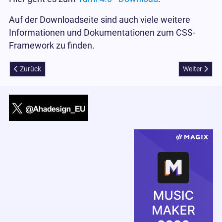
Auf der Downloadseite sind auch viele weitere
Informationen und Dokumentationen zum CSS-
Framework zu finden.
Vorheriger Beitrag: Echtzeituhr für Joomla!
Nächster Bei
Zurück
Weiter