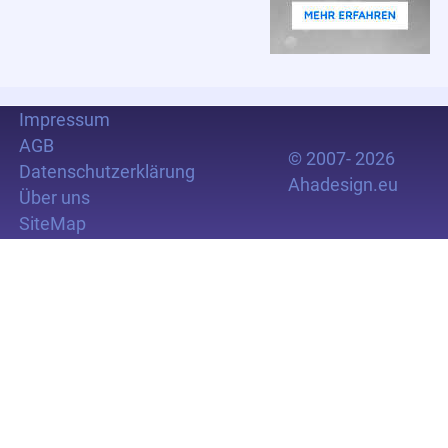
Impressum
AGB
© 2007- 2026
Datenschutzerklärung
Ahadesign.eu
Über uns
SiteMap