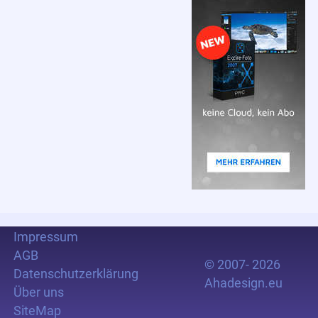
Impressum
AGB
© 2007- 2026
Datenschutzerklärung
Ahadesign.eu
Über uns
SiteMap