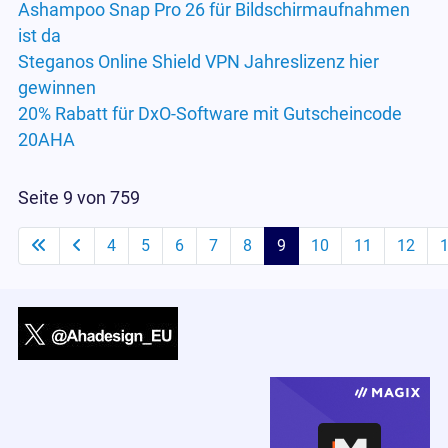
Ashampoo Snap Pro 26 für Bildschirmaufnahmen
ist da
Steganos Online Shield VPN Jahreslizenz hier
gewinnen
20% Rabatt für DxO-Software mit Gutscheincode
20AHA
Seite 9 von 759
4
5
6
7
8
9
10
11
12