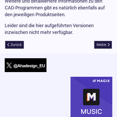
Weitere und detailliertere Informationen zu den
CAD-Programmen gibt es natürlich ebenfalls auf
den jeweiligen Produktseiten.
Leider sind die hier aufgeführten Versionen
inzwischen nicht mehr verfügbar.
Vorheriger Beitrag: WinX HD Oster Deals mit 7x Software für 500 $ gr
Nächster Bei
Zurück
Weiter