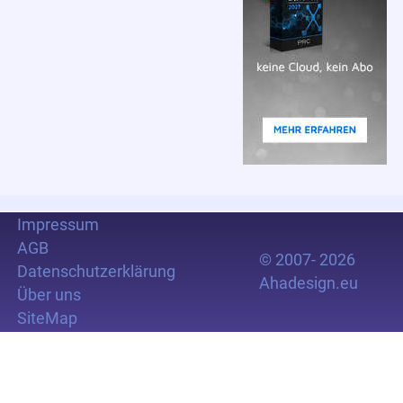
Impressum
AGB
© 2007- 2026
Datenschutzerklärung
Ahadesign.eu
Über uns
SiteMap