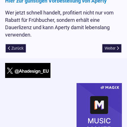
Hier zur günstigen Vorbestellung von Aperty
Wer jetzt schnell handelt, profitiert nicht nur vom
Rabatt für Frühbucher, sondern erhält eine
Dauerlizenz und kann Aperty damit lebenslang
verwenden.
Vorheriger Beitrag: Windows Product Key Viewer hier kostenlos zu
Nächster Bei
Zurück
Weiter