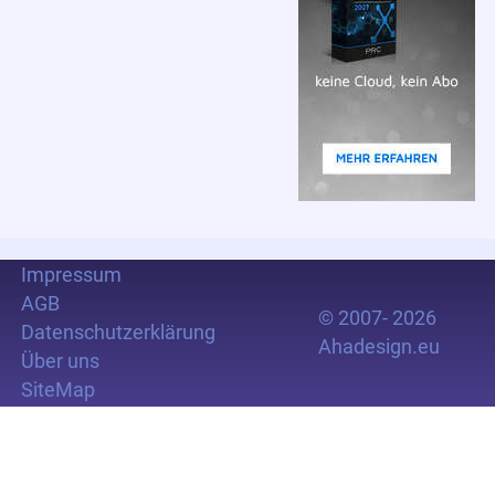
Impressum
AGB
© 2007- 2026
Datenschutzerklärung
Ahadesign.eu
Über uns
SiteMap