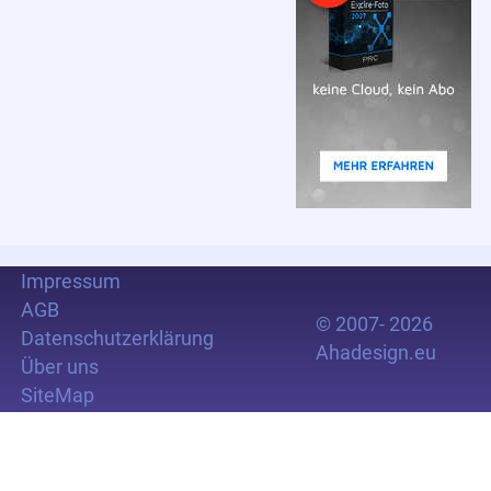
Impressum
AGB
© 2007- 2026
Datenschutzerklärung
Ahadesign.eu
Über uns
SiteMap