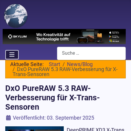
Suchen
Aktuelle Seite:
Start
News/Blog
DxO PureRAW 5.3 RAW-Verbesserung für X-
Trans-Sensoren
DxO PureRAW 5.3 RAW-
Verbesserung für X-Trans-
Sensoren
Details
Veröffentlicht: 03. September 2025
DeepPRIME XD3 X-Trans