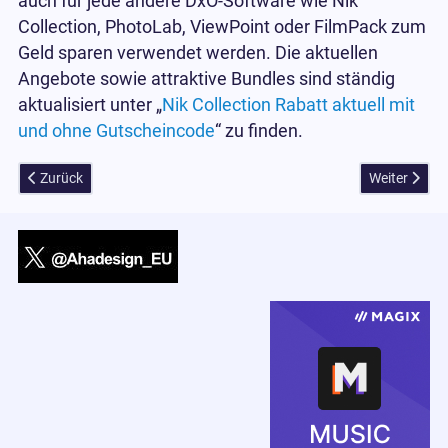
auch für jede andere DxO-Software wie Nik
Collection, PhotoLab, ViewPoint oder FilmPack zum
Geld sparen verwendet werden. Die aktuellen
Angebote sowie attraktive Bundles sind ständig
aktualisiert unter „
Nik Collection Rabatt aktuell mit
und ohne Gutscheincode
“ zu finden.
Vorheriger Beitrag: Weitere 1.200 DxO-Module für neue Kameras und
Nächster Bei
Zurück
Weiter