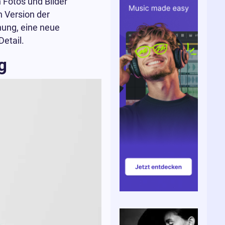
 Fotos und Bilder
n Version der
nung, eine neue
etail.
g