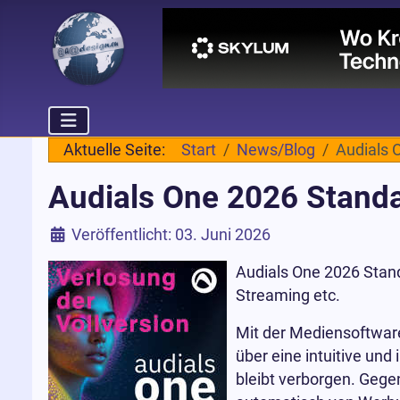
Aktuelle Seite:
Start
News/Blog
Audials 
Audials One 2026 Standa
Details
Veröffentlicht: 03. Juni 2026
Audials One 2026 Stand
Streaming etc.
Mit der Mediensoftware
über eine intuitive und 
bleibt verborgen. Gege