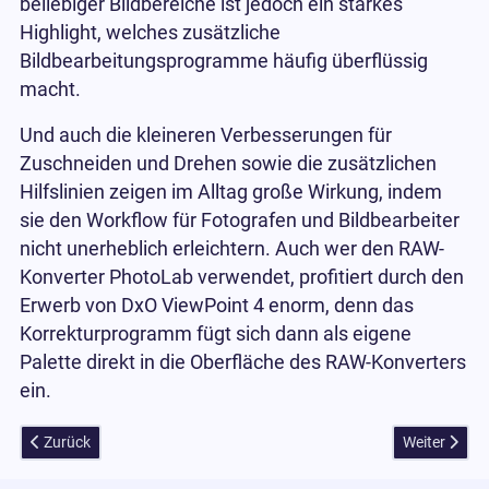
beliebiger Bildbereiche ist jedoch ein starkes
Highlight, welches zusätzliche
Bildbearbeitungsprogramme häufig überflüssig
macht.
Und auch die kleineren Verbesserungen für
Zuschneiden und Drehen sowie die zusätzlichen
Hilfslinien zeigen im Alltag große Wirkung, indem
sie den Workflow für Fotografen und Bildbearbeiter
nicht unerheblich erleichtern. Auch wer den RAW-
Konverter PhotoLab verwendet, profitiert durch den
Erwerb von DxO ViewPoint 4 enorm, denn das
Korrekturprogramm fügt sich dann als eigene
Palette direkt in die Oberfläche des RAW-Konverters
ein.
Vorheriger Beitrag: Focus Stacking für Luminar Neo hier im großen T
Nächster Be
Zurück
Weiter