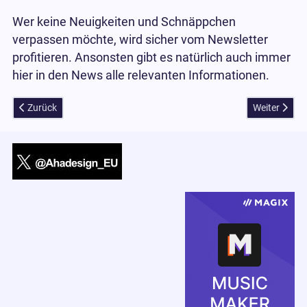
Wer keine Neuigkeiten und Schnäppchen
verpassen möchte, wird sicher vom Newsletter
profitieren. Ansonsten gibt es natürlich auch immer
hier in den News alle relevanten Informationen.
Vorheriger Beitrag: 4 kostenlose Top-Software für Windows, die jede
Nächster Bei
Zurück
Weiter