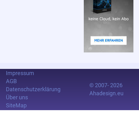
Impressum
AGB
© 2007- 2026
Datenschutzerklärung
Ahadesign.eu
Über uns
SiteMap