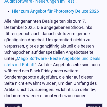
Audiosoftware - Neuerungen im Test
“.
Hier zum Angebot für Photostory Deluxe 2026
Alle hier genannten Deals gelten bis zum 7.
Dezember 2025. Die angegebenen Shop-Links
führen jedoch auch danach stets zum gerade
günstigsten Angebot. Um garantiert nichts zu
verpassen, gibt es ganzjährig aktuell die besten
Schnäppchen auf der speziellen Angebotsseite
unter „
Magix Software - Beste Angebote und Deals
stets mit Rabatt
“. Auf der Angebotsseite sind auch
während des Black Friday noch weitere
Sonderangebote aufgeführt, die hier auf dieser
Seite nicht erwähnt wurden, um den Umfang des
Artikels nicht zu sprengen. Es lohnt sich definitiv,
dort immer wieder einmal vorbeizuschauen.
Vorheriger Beitrag: Ashampoo Backup Pro 27 steht neu zum Downlo
Nächster Bei
Zurück
Weiter