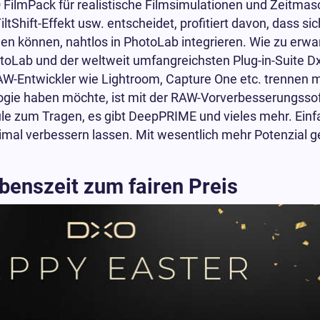
FilmPack für realistische Filmsimulationen und Zeitmas
ltShift-Effekt usw. entscheidet, profitiert davon, dass s
en können, nahtlos in PhotoLab integrieren. Wie zu erwart
Lab und der weltweit umfangreichsten Plug-in-Suite Dx
AW-Entwickler wie Lightroom, Capture One etc. trennen
ogie haben möchte, ist mit der RAW-Vorverbesserungss
e zum Tragen, es gibt DeepPRIME und vieles mehr. Einfa
mal verbessern lassen. Mit wesentlich mehr Potenzial g
benszeit zum fairen Preis