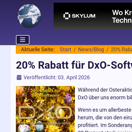
Aktuelle Seite:
Start
News/Blog
20% Raba
20% Rabatt für DxO-Sof
Details
Veröffentlicht: 03. April 2026
Während der Osteraktio
DxO über uns enorm bill
Wenn es um allerbeste
herum, die von den ein
profitiert. Im Sondera