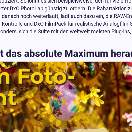
eduziert. So lohnt es sich beispielsweise, den für viele
er DxO PhotoLab günstig zu ordern. Die Rabattaktion zu
h danach noch weiterläuft, lädt auch dazu ein, die RAW-
Kontrolle und DxO FilmPack für realistische Analogfilm-
nders, sich die Suite mit den weltweit meisten Plug-ins,
t das absolute Maximum hera