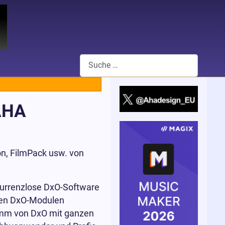
Suchen
AHA
on, FilmPack usw. von
kurrenzlose DxO-Software
lten DxO-Modulen
ramm von DxO mit ganzen