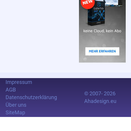
Impressum
AGB
© 2007- 2026
Datenschutzerklärung
Ahadesign.eu
Über uns
SiteMap