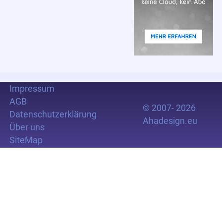
Impressum
AGB
© 2007- 2026
Datenschutzerklärung
Ahadesign.eu
Über uns
SiteMap