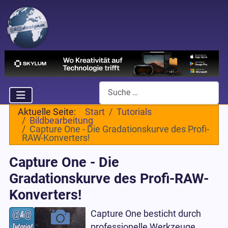
Suchen
Aktuelle Seite:
Start
Tutorials
Bildbearbeitung
Capture One - Die Gradationskurve des Profi-
RAW-Konverters!
Capture One - Die
Gradationskurve des Profi-RAW-
Konverters!
Capture One besticht durch
professionelle Werkzeuge,