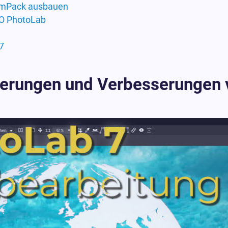
ilmPack ausbauen
xO PhotoLab
7
uerungen und Verbesserungen