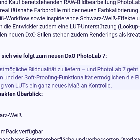
d Kauf bereitstehenden RAW-Bildbearbeitung PhotoLab 7
realitätsnahe Farbprofile mit der neuen Farbkalibrierung 
-Workflow sowie inspirierende Schwarz-Weiß-Effekte u
die Entwickler zudem eine LUT-Unterstützung (Lookup-Ta
t den neuen DxO-Stilen stehen zudem Renderings als kreat
t sich wie folgt zum neuen DxO PhotoLab 7:
tmögliche Bildqualität zu liefern – und PhotoLab 7 geht 
 und der Soft-Proofing-Funktionalität ermöglichen die E
g von LUTs ein ganz neues Maß an Kontrolle.
akten Überblick:
warz-Weiß
ilmPack verfügbar
npassbarer Benutzeroberfläche und verbesserten Overlay