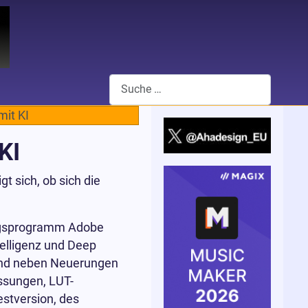
Suchen
mit KI
KI
t sich, ob sich die
ungsprogramm Adobe
telligenz und Deep
 sind neben Neuerungen
ssungen, LUT-
stversion, des