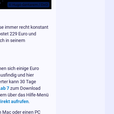
se immer recht konstant
ostet 229 Euro und
ach in seinem
en sich einige Euro
usfindig und hier
erter kann 30 Tage
Lab 7
zum Download
quem über das Hilfe-Menü
irekt aufrufen
.
nen Mac oder einen PC