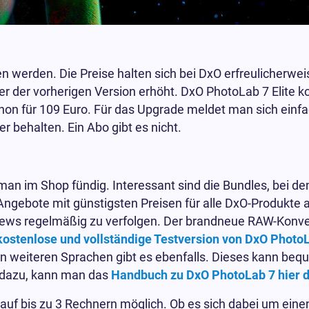
 werden. Die Preise halten sich bei DxO erfreulicherwei
r der vorherigen Version erhöht. DxO PhotoLab 7 Elite k
schon für 109 Euro. Für das Upgrade meldet man sich einf
 behalten. Ein Abo gibt es nicht.
 im Shop fündig. Interessant sind die Bundles, bei den
Angebote mit günstigsten Preisen für alle DxO-Produkte a
e News regelmäßig zu verfolgen. Der brandneue RAW-Konv
 kostenlose und vollständige Testversion von DxO Photo
en weiteren Sprachen gibt es ebenfalls. Dieses kann be
v dazu, kann man das
Handbuch zu DxO PhotoLab 7 hier d
on auf bis zu 3 Rechnern möglich. Ob es sich dabei um ei