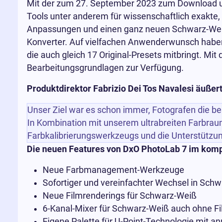
Mit der zum 27. September 2023 zum Download un
Tools unter anderem für wissenschaftlich exakte, 
Anpassungen und einen ganz neuen Schwarz-Weiß
Konverter. Auf vielfachen Anwenderwunsch haben 
die auch gleich 17 Original-Presets mitbringt. Mi
Bearbeitungsgrundlagen zur Verfügung.
Produktdirektor Fabrizio Dei Tos Navalesi äußer
Unser Ziel war es schon immer, Fotografen die bes
In Kombination mit unserem ultrabreiten Farbraum
Farbkalibrierungswerkzeugs und die Unterstützun
Die neuen Features von DxO PhotoLab 7 im komp
Neue Farbmanagement-Werkzeuge
Sofortiger und vereinfachter Wechsel in Sch
Neue Filmrenderings für Schwarz-Weiß
6-Kanal-Mixer für Schwarz-Weiß auch ohne F
Eigene Palette für U-Point-Technologie mit a