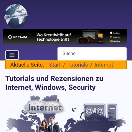
Suchen
Aktuelle Seite:
Start
Tutorials
Internet
Tutorials und Rezensionen zu
Internet, Windows, Security