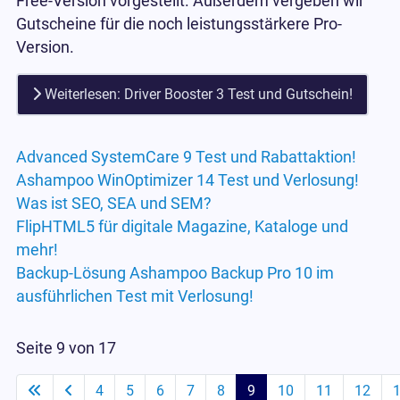
Free-Version vorgestellt. Außerdem vergeben wir
Gutscheine für die noch leistungsstärkere Pro-
Version.
Weiterlesen: Driver Booster 3 Test und Gutschein!
Advanced SystemCare 9 Test und Rabattaktion!
Ashampoo WinOptimizer 14 Test und Verlosung!
Was ist SEO, SEA und SEM?
FlipHTML5 für digitale Magazine, Kataloge und
mehr!
Backup-Lösung Ashampoo Backup Pro 10 im
ausführlichen Test mit Verlosung!
Seite 9 von 17
4
5
6
7
8
9
10
11
12